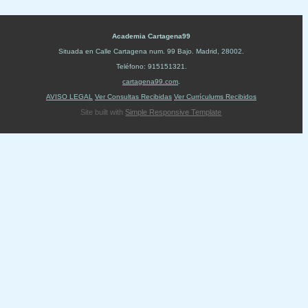
Academia Cartagena99
Situada en
Calle Cartagena num. 99 Bajo
.
Madrid
,
28002
.
Teléfono:
915151321
.
cartagena99.com
.
AVISO LEGAL
Ver Consultas Recibidas
Ver Currículums Recibidos
Site built with
Simple Responsive Template