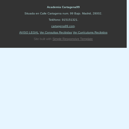
Academia Cartagena99
Situada en
Calle Cartagena num. 99 Bajo
.
Madrid
,
28002
.
Teléfono:
915151321
.
cartagena99.com
.
AVISO LEGAL
Ver Consultas Recibidas
Ver Currículums Recibidos
Site built with
Simple Responsive Template