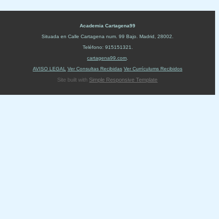
Academia Cartagena99
Situada en
Calle Cartagena num. 99 Bajo
.
Madrid
,
28002
.
Teléfono:
915151321
.
cartagena99.com
.
AVISO LEGAL
Ver Consultas Recibidas
Ver Currículums Recibidos
Site built with
Simple Responsive Template