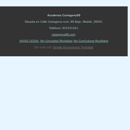
Academia Cartagena99
Situada en
Calle Cartagena num. 99 Bajo
.
Madrid
,
28002
.
Teléfono:
915151321
.
cartagena99.com
.
AVISO LEGAL
Ver Consultas Recibidas
Ver Currículums Recibidos
Site built with
Simple Responsive Template