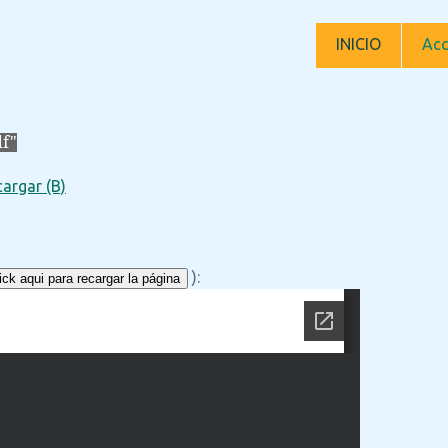
INICIO
Acc
f"
argar (B)
):
ck aqui para recargar la página