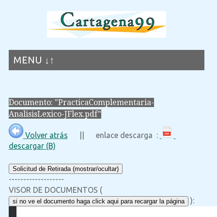
MENU ↓↑
Documento: "PracticaComplementaria-
AnalisisLexico-JFlex.pdf"
Volver atrás
|| enlace descarga :
descargar (B)
Solicitud de Retirada (mostrar/ocultar)
-------------------
VISOR DE DOCUMENTOS (
):
si no ve el documento haga click aqui para recargar la página