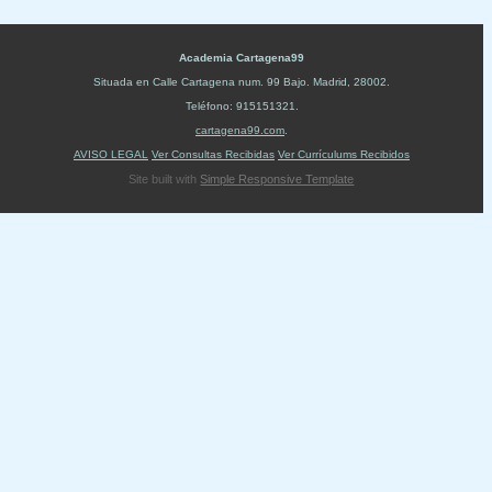
Academia Cartagena99
Situada en
Calle Cartagena num. 99 Bajo
.
Madrid
,
28002
.
Teléfono:
915151321
.
cartagena99.com
.
AVISO LEGAL
Ver Consultas Recibidas
Ver Currículums Recibidos
Site built with
Simple Responsive Template