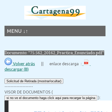
MENU ↓↑
Documento: "75.562_20162_Practica_Enunciado.pdf"
Volver atrás
|| enlace descarga :
descargar (B)
Solicitud de Retirada (mostrar/ocultar)
-------------------
VISOR DE DOCUMENTOS (
):
si no ve el documento haga click aqui para recargar la página