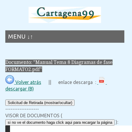
MENU ↓↑
Documento: "Manual Tema 8 Diagramas de fase
FORMATO2.pdf"
Volver atrás
|| enlace descarga :
descargar (B)
Solicitud de Retirada (mostrar/ocultar)
-------------------
VISOR DE DOCUMENTOS (
):
si no ve el documento haga click aqui para recargar la página