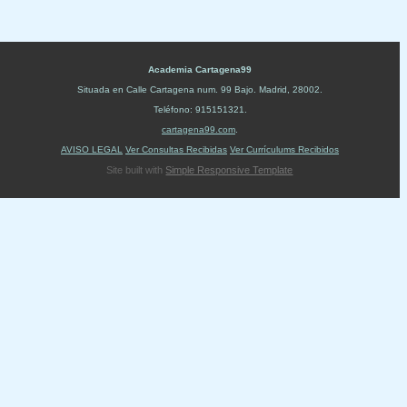
Academia Cartagena99
Situada en
Calle Cartagena num. 99 Bajo
.
Madrid
,
28002
.
Teléfono:
915151321
.
cartagena99.com
.
AVISO LEGAL
Ver Consultas Recibidas
Ver Currículums Recibidos
Site built with
Simple Responsive Template