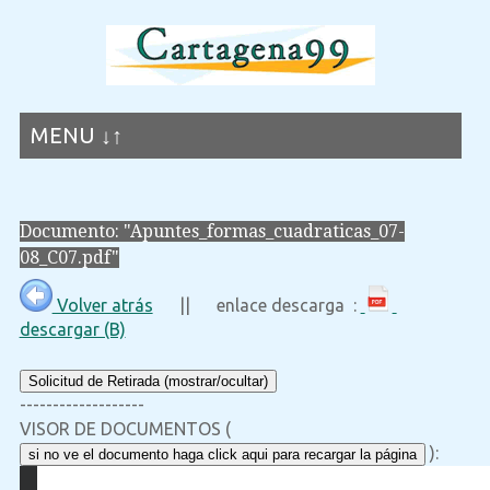
MENU ↓↑
Documento: "Apuntes_formas_cuadraticas_07-
08_C07.pdf"
Volver atrás
|| enlace descarga :
descargar (B)
Solicitud de Retirada (mostrar/ocultar)
-------------------
VISOR DE DOCUMENTOS (
):
si no ve el documento haga click aqui para recargar la página