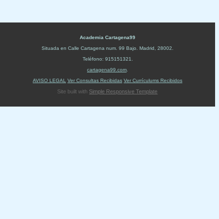
Academia Cartagena99
Situada en
Calle Cartagena num. 99 Bajo
.
Madrid
,
28002
.
Teléfono:
915151321
.
cartagena99.com
.
AVISO LEGAL
Ver Consultas Recibidas
Ver Currículums Recibidos
Site built with
Simple Responsive Template