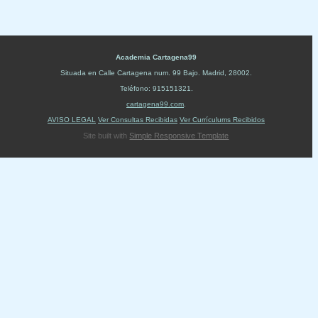
Academia Cartagena99
Situada en
Calle Cartagena num. 99 Bajo
.
Madrid
,
28002
.
Teléfono:
915151321
.
cartagena99.com
.
AVISO LEGAL
Ver Consultas Recibidas
Ver Currículums Recibidos
Site built with
Simple Responsive Template