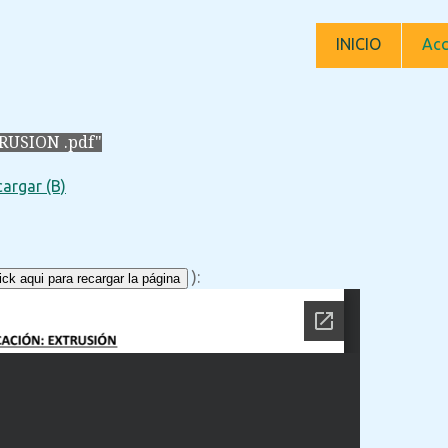
INICIO
Acc
RUSION .pdf"
argar (B)
):
ck aqui para recargar la página