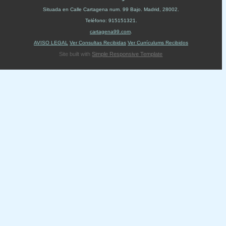
Situada en
Calle Cartagena num. 99 Bajo
.
Madrid
,
28002
.
Teléfono:
915151321
.
cartagena99.com
.
AVISO LEGAL
Ver Consultas Recibidas
Ver Currículums Recibidos
Site built with
Simple Responsive Template