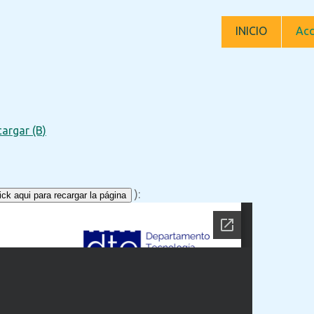
INICIO
Acc
argar (B)
):
ck aqui para recargar la página