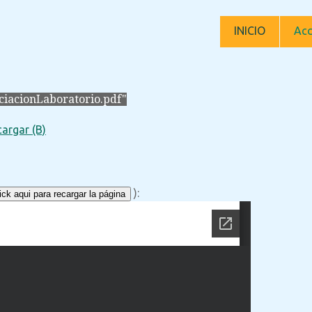
INICIO
Acc
ciacionLaboratorio.pdf"
argar (B)
):
ck aqui para recargar la página