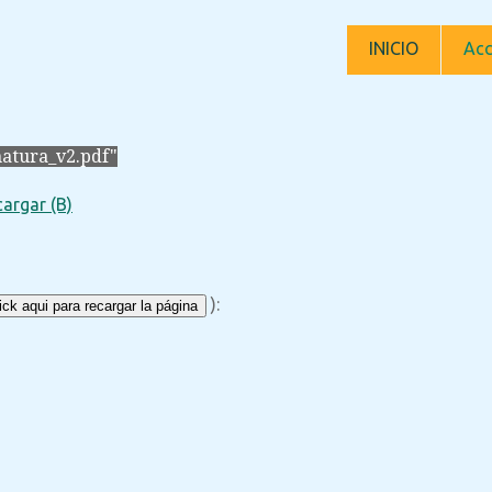
INICIO
Acc
atura_v2.pdf"
argar (B)
):
ck aqui para recargar la página