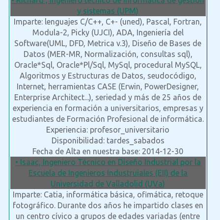
• Richard , Ingeniero técnico de Informática de gestión
y sistemas (UPM)
Imparte: lenguajes C/C++, C+- (uned), Pascal, Fortran,
Modula-2, Picky (UJCI), ADA, Ingeniería del
Software(UML, DFD, Metrica v.3), Diseño de Bases de
Datos (MER-MR, Normalización, consultas sql),
Oracle*Sql, Oracle*Pl/Sql, MySql, procedural MySQL,
Algoritmos y Estructuras de Datos, seudocódigo,
Internet, herramientas CASE (Erwin, PowerDesigner,
Enterprise Architect...), seriedad y más de 25 años de
experiencia en formación a universitarios, empresas y
estudiantes de Formación Profesional de informática.
Experiencia: profesor_universitario
Disponibilidad: tardes_sabados
Fecha de Alta en nuestra base: 2014-12-30
• Isaac, Ingeniero Técnico en Diseño Industrial por la
Escuela de Ingenieros Industruiales (EII) de la
Universidad de Valladolid (UVa)
Imparte: Catia, informática básica, ofimática, retoque
fotográfico. Durante dos años he impartido clases en
un centro cívico a grupos de edades variadas (entre