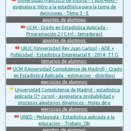
Universidad Francisco de Vitoria - 1 ADE+RRII -
asignatura: Intro a la estadística para la toma de
deciciones - Tema 3 - E
apuntes de alumnos:
UCM - Grado en Estadística Aplicada -
Programación 2 ( C++) - tema4pract
apuntes de alumnos:
URJC (Universidad Rey Juan Carlos) - ADE +
Publicidad - Estadística Empresarial II - 2014- T1 G
temarios de alumnos:
UCM (Universidad Complutense de Madrid) - Grado
en Estadística Aplicada - estimacion - distribuci
ejercicios de alumnos:
Universidad Complutense de Madrid - estadistica
aplicada (2º curso) - asignatura: probabilidad y
procesos aleatorios dinamicos - Hojas de e
ejercicios de alumnos:
UNED - Pedagogía - Estadistica aplicada a la
educacion - Trabajo_Ob
apuntes de alumnos: