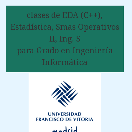
clases de EDA (C++),
Estadística, Smas Operativos
II, Ing. S
para Grado en Ingeniería
Informática