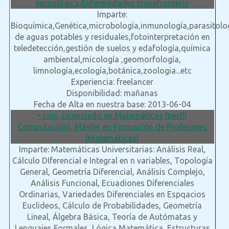
tecnológica,Enfermedades transfronteriz
Imparte:
Bioquímica,Genética,microbología,inmunología,parasitolo
de aguas potables y residuales,fotointerpretación en
teledetección,gestión de suelos y edafología,química
ambiental,micología ,geomorfología,
limnología,ecología,botánica,zoologia...etc
Experiencia: freelancer
Disponibilidad: mañanas
Fecha de Alta en nuestra base: 2013-06-04
• Luis, Licenciado en Matemáticas (perfil
Computación), Máster en Formación de Profesores
(Matemáticas)
Imparte: Matemáticas Universitarias: Análisis Real,
Cálculo DIferencial e Integral en n variables, Topología
General, Geometría Diferencial, Análisis Complejo,
Análisis Funcional, Ecuadiones Diferenciales
Ordinarias, Variedades Diferenciales en Espqacios
Euclideos, Cálculo de Probabilidades, Geometría
Lineal, Álgebra Básica, Teoría de Autómatas y
Lenguajes Formales, Lógica Matemática, Estructuras