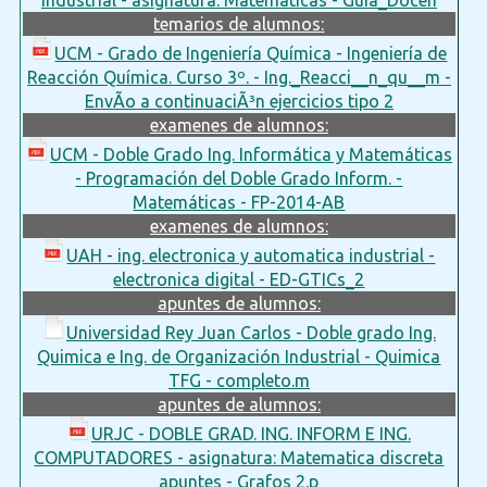
temarios de alumnos:
UCM - Grado de Ingeniería Química - Ingeniería de
Reacción Química. Curso 3º. - Ing._Reacci__n_qu__m -
EnvÃ­o a continuaciÃ³n ejercicios tipo 2
examenes de alumnos:
UCM - Doble Grado Ing. Informática y Matemáticas
- Programación del Doble Grado Inform. -
Matemáticas - FP-2014-AB
examenes de alumnos:
UAH - ing. electronica y automatica industrial -
electronica digital - ED-GTICs_2
apuntes de alumnos:
Universidad Rey Juan Carlos - Doble grado Ing.
Quimica e Ing. de Organización Industrial - Quimica
TFG - completo.m
apuntes de alumnos:
URJC - DOBLE GRAD. ING. INFORM E ING.
COMPUTADORES - asignatura: Matematica discreta
apuntes - Grafos 2.p