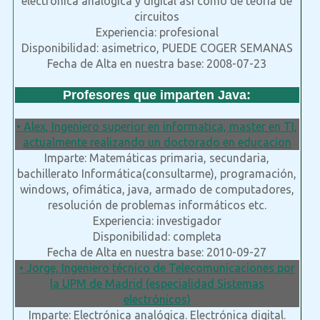
electrónica analógica y digital así como de teoría de
circuitos
Experiencia: profesional
Disponibilidad: asimetrico, PUEDE COGER SEMANAS
Fecha de Alta en nuestra base: 2008-07-23
Profesores que imparten Java:
• Alex, Ingeniero superior en informatica, master en TI,
actualmente realizando un doctorado en educacion
Imparte: Matemáticas primaria, secundaria,
bachillerato Informática(consultarme), programación,
windows, ofimática, java, armado de computadores,
resolución de problemas informáticos etc.
Experiencia: investigador
Disponibilidad: completa
Fecha de Alta en nuestra base: 2010-09-27
• Jorge, Ingeniero técnico de Telecomunicaciones por
la UPM de Madrid (especialidad Sistemas
electrónicos)
Imparte: Electrónica analógica. Electrónica digital.