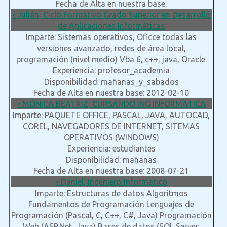
Fecha de Alta en nuestra base:
• Julián, Ciclo Formativo Grado Superior en Desarrollo
de Aplicaciones Informáticas
Imparte: Sistemas operativos, Oficce todas las
versiones avanzado, redes de área local,
programación (nivel medio) Vba 6, c++, java, Oracle.
Experiencia: profesor_academia
Disponibilidad: mañanas_y_sabados
Fecha de Alta en nuestra base: 2012-02-10
• MÓNICA BEATRIZ, CURSANDO ING INFORMATICA
Imparte: PAQUETE OFFICE, PASCAL, JAVA, AUTOCAD,
COREL, NAVEGADORES DE INTERNET, SITEMAS
OPERATIVOS (WINDOWS)
Experiencia: estudiantes
Disponibilidad: mañanas
Fecha de Alta en nuestra base: 2008-07-21
• Daniel, Ingeniero Informatico
Imparte: Estructuras de datos Algoritmos
Fundamentos de Programación Lenguajes de
Programación (Pascal, C, C++, C#, Java) Programación
Web (ASP.Net, Java) Bases de datos (SQL Server,