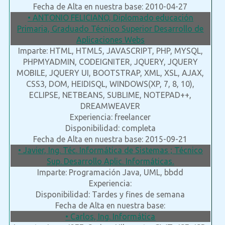
Fecha de Alta en nuestra base: 2010-04-27
• ANTONIO FELICIANO, Diplomado educación
Primaria, Graduado Técnico Superior Desarrollo de
Aplicaciones Webs
Imparte: HTML, HTML5, JAVASCRIPT, PHP, MYSQL,
PHPMYADMIN, CODEIGNITER, JQUERY, JQUERY
MOBILE, JQUERY UI, BOOTSTRAP, XML, XSL, AJAX,
CSS3, DOM, HEIDISQL, WINDOWS(XP, 7, 8, 10),
ECLIPSE, NETBEANS, SUBLIME, NOTEPAD++,
DREAMWEAVER
Experiencia: freelancer
Disponibilidad: completa
Fecha de Alta en nuestra base: 2015-09-21
• Javier, Ing. Téc. Informática de Sistemas ; Técnico
Sup. Desarrollo Aplic. Informáticas.
Imparte: Programación Java, UML, bbdd
Experiencia:
Disponibilidad: Tardes y fines de semana
Fecha de Alta en nuestra base:
• Carlos, Ing. Informática