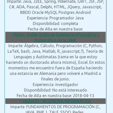
Imparte: Java, J2EE, Spring, Hibernate, GWT, JSF, JSP,
C#, ADA, Pascal, Delphi, HTML, JQuery, Javascript,
BBDD Oracle MySQL Postgres Android
Experiencia: Programador Java
Disponibilidad: completa
Fecha de Alta en nuestra base:
• Pedro, Doble Grado en Ingeniería Informática y
Matemática en la UAM
Imparte: Álgebra, Cálculo, Programación (C, Python,
LaTeX, bash, Java, Matlab, R, javascript,?), Teoría de
Lenguajes y Autómatas (rama en la que estoy
haciendo un doctorado ahora mismo), Excel. En estos
momentos me encuentro fuera de España haciendo
una estancia en Alemania pero volveré a Madrid a
finales de junio.
Experiencia: investigador
Disponibilidad: No está interesado
Fecha de Alta en nuestra base: 2018-04-13
• Abelardo , INGENIERÍA INFORMÁTICA
Imparte: FUNDAMENTOS DE PROGRAMACIÓN (C,
JAVA, PHP...), TALF, SSOO, Redes...