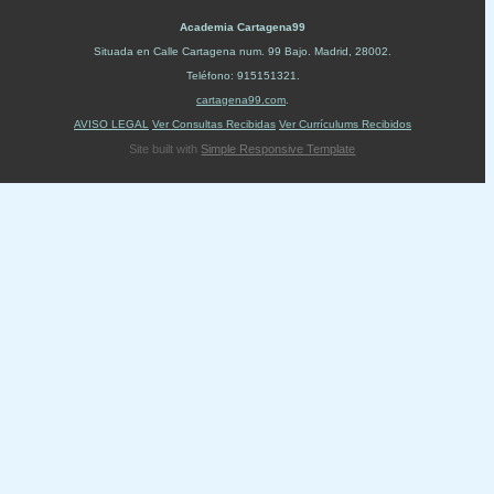
Academia Cartagena99
Situada en
Calle Cartagena num. 99 Bajo
.
Madrid
,
28002
.
Teléfono:
915151321
.
cartagena99.com
.
AVISO LEGAL
Ver Consultas Recibidas
Ver Currículums Recibidos
Site built with
Simple Responsive Template