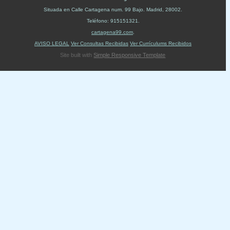
Situada en
Calle Cartagena num. 99 Bajo
.
Madrid
,
28002
.
Teléfono:
915151321
.
cartagena99.com
.
AVISO LEGAL
Ver Consultas Recibidas
Ver Currículums Recibidos
Site built with
Simple Responsive Template