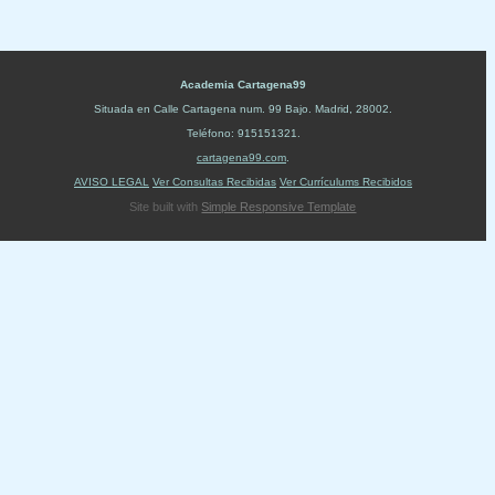
Academia Cartagena99
Situada en
Calle Cartagena num. 99 Bajo
.
Madrid
,
28002
.
Teléfono:
915151321
.
cartagena99.com
.
AVISO LEGAL
Ver Consultas Recibidas
Ver Currículums Recibidos
Site built with
Simple Responsive Template