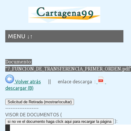
MENU ↓↑
Documento:
"7_FUNCION_DE_TRANSFERENCIA_PRIMER_ORDEN.pdf
Volver atrás
|| enlace descarga :
descargar (B)
Solicitud de Retirada (mostrar/ocultar)
-------------------
VISOR DE DOCUMENTOS (
):
si no ve el documento haga click aqui para recargar la página