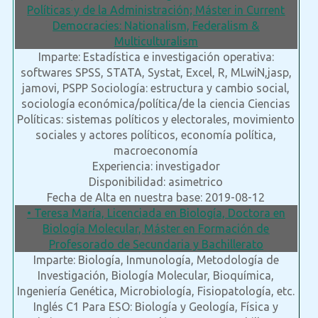
Políticas y de la Administración; Máster in Current
Democracies: Nationalism, Federalism &
Multiculturalism
Imparte: Estadística e investigación operativa:
softwares SPSS, STATA, Systat, Excel, R, MLwiN,jasp,
jamovi, PSPP Sociología: estructura y cambio social,
sociología económica/política/de la ciencia Ciencias
Políticas: sistemas políticos y electorales, movimiento
sociales y actores políticos, economía política,
macroeconomía
Experiencia: investigador
Disponibilidad: asimetrico
Fecha de Alta en nuestra base: 2019-08-12
• Teresa María, Licenciada en Biología, Doctora en
Biología Molecular, Máster en Formación de
Profesorado de Secundaria y Bachillerato
Imparte: Biología, Inmunología, Metodología de
Investigación, Biología Molecular, Bioquímica,
Ingeniería Genética, Microbiología, Fisiopatología, etc.
Inglés C1 Para ESO: Biología y Geología, Física y