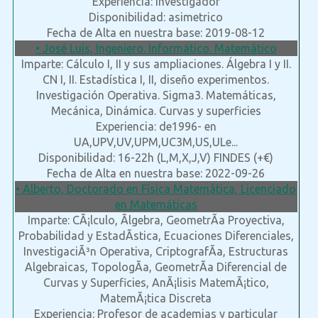
Experiencia: investigador
Disponibilidad: asimetrico
Fecha de Alta en nuestra base: 2019-08-12
• José Luis, Ingeniero. Informático. Matemático
Imparte: Cálculo I, II y sus ampliaciones. Álgebra I y II.
CN I, II. Estadística I, II, diseño experimentos.
Investigación Operativa. Sigma3. Matemáticas,
Mecánica, Dinámica. Curvas y superficies
Experiencia: de1996- en
UA,UPV,UV,UPM,UC3M,US,ULe...
Disponibilidad: 16-22h (L,M,X,J,V) FINDES (+€)
Fecha de Alta en nuestra base: 2022-09-26
• Alberto, Doctorado en Física Matemática, Licenciado
en Matemáticas
Imparte: CÃ¡lculo, Ãlgebra, GeometrÃ­a Proyectiva,
Probabilidad y EstadÃ­stica, Ecuaciones Diferenciales,
InvestigaciÃ³n Operativa, CriptografÃ­a, Estructuras
Algebraicas, TopologÃ­a, GeometrÃ­a Diferencial de
Curvas y Superficies, AnÃ¡lisis MatemÃ¡tico,
MatemÃ¡tica Discreta
Experiencia: Profesor de academias y particular