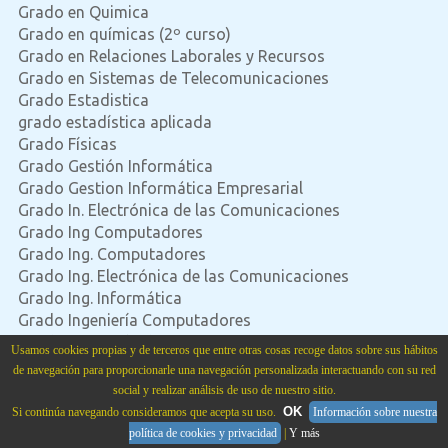
Grado en Quimica
Grado en químicas (2º curso)
Grado en Relaciones Laborales y Recursos
Grado en Sistemas de Telecomunicaciones
Grado Estadistica
grado estadística aplicada
Grado Físicas
Grado Gestión Informática
Grado Gestion Informática Empresarial
Grado In. Electrónica de las Comunicaciones
Grado Ing Computadores
Grado Ing. Computadores
Grado Ing. Electrónica de las Comunicaciones
Grado Ing. Informática
Grado Ingeniería Computadores
Grado Ingeniería de Software
Usamos cookies propias y de terceros que entre otras cosas recoge datos sobre sus hábitos
Grado Ingeniería Elctrónica Comunicaciones
de navegación para proporcionarle una navegación personalizada interactuando con su red
Grado Ingeniería Electrónica de Comunicaciones
social y realizar análisis de uso de nuestro sitio.
Grado Ingeniería Electrónica de las Comunicaciones
OK
Si continúa navegando consideramos que acepta su uso.
Información sobre nuestra
Grado Ingeniería Geológica
política de cookies y privacidad
|
Y más