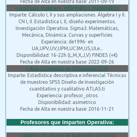
Fecha de Alta en nuestra base: 2011-09-19
• José Luis, Ingeniero. Informático. Matemático
Imparte: Cálculo I, II y sus ampliaciones. Álgebra I y II.
CN I, II. Estadística I, II, diseño experimentos.
Investigación Operativa. Sigma3. Matemáticas,
Mecánica, Dinámica. Curvas y superficies
Experiencia: de1996- en
UA,UPV,UV,UPM,UC3M,US,ULe...
Disponibilidad: 16-22h (L,M,X,J,V) FINDES (+€)
Fecha de Alta en nuestra base: 2022-09-26
• Ana, Licenciada en Sociología UCM
Imparte: Estadística descriptiva e inferencial Técnicas
de muestreo SPSS Diseño de Investigación
cuantitativo y cualitativo ATLAS.ti
Experiencia: profesor_otros
Disponibilidad: asimetrico
Fecha de Alta en nuestra base: 2016-11-21
Profesores que imparten Operativa:
• Alberto, Graduado en Matemáticas por la