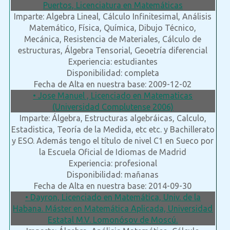
Puertos, Licenciatura en Matemáticas
Imparte: Algebra Lineal, Cálculo Infinitesimal, Análisis
Matemático, Física, Química, Dibujo Técnico,
Mecánica, Resistencia de Materiales, Cálculo de
estructuras, Álgebra Tensorial, Geoetría diferencial
Experiencia: estudiantes
Disponibilidad: completa
Fecha de Alta en nuestra base: 2009-12-02
• Jose Manuel , Licenciado en Matematicas
(Universidad Complutense 2006)
Imparte: Álgebra, Estructuras algebráicas, Calculo,
Estadistica, Teoría de la Medida, etc etc. y Bachillerato
y ESO. Además tengo el título de nivel C1 en Sueco por
la Escuela Oficial de Idiomas de Madrid
Experiencia: profesional
Disponibilidad: mañanas
Fecha de Alta en nuestra base: 2014-09-30
• Dayron, Licenciado en Matemática, Univ. de la
Habana. Máster en Matemática Aplicada, Universidad
Estatal M.V. Lomonósov de Moscú.