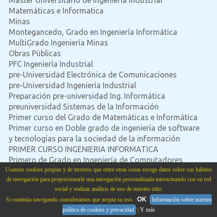
Matemáticas e Informatica
Minas
Montegancedo, Grado en Ingeniería Informática
MultiGrado Ingeniería Minas
Obras Públicas
PFC Ingeniería Industrial
pre-Universidad Electrónica de Comunicaciones
pre-Universidad Ingeniería Industrial
Preparación pre-universidad Ing. Informática
preuniversidad Sistemas de la Información
Primer curso del Grado de Matemáticas e Informática
Primer curso en Doble grado de ingeniería de software
y tecnologías para la sociedad de la información
PRIMER CURSO INGENIERIA INFORMATICA
Primero de Grado en Ingeniería de Computadores
primero de Informática en la UPM
Usamos cookies propias y de terceros que entre otras cosas recoge datos sobre sus hábitos
de navegación para proporcionarle una navegación personalizada interactuando con su red
Primero de ingeniería de sistemas
social y realizar análisis de uso de nuestro sitio.
PRIMERO DE INGENIERÍA INFOMÁTICA
OK
Si continúa navegando consideramos que acepta su uso.
Información sobre nuestra
Primero de matemáticas e informática
política de cookies y privacidad
|
Y más
SEGUNDO DE INGENIERIA INFORMATICA