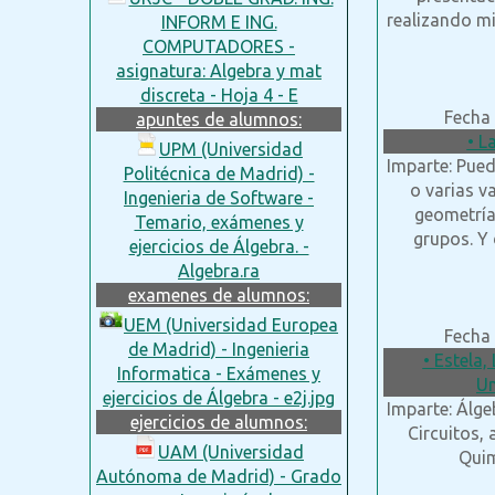
realizando m
INFORM E ING.
COMPUTADORES -
asignatura: Algebra y mat
discreta - Hoja 4 - E
Fecha 
apuntes de alumnos:
• L
UPM (Universidad
Imparte: Pued
Politécnica de Madrid) -
o varias va
Ingenieria de Software -
geometría 
Temario, exámenes y
grupos. Y 
ejercicios de Álgebra. -
Algebra.ra
examenes de alumnos:
UEM (Universidad Europea
Fecha 
de Madrid) - Ingenieria
• Estela,
Informatica - Exámenes y
Un
ejercicios de Álgebra - e2j.jpg
Imparte: Álgebr
ejercicios de alumnos:
Circuitos,
UAM (Universidad
Quim
Autónoma de Madrid) - Grado