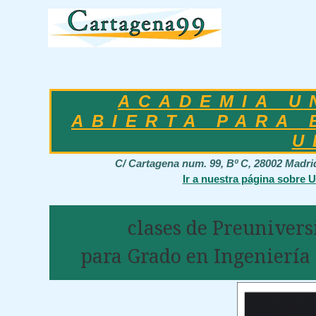
ACADEMIA U
ABIERTA PARA 
U
C/ Cartagena num. 99, Bº C, 28002 Madr
Ir a nuestra página sobre 
clases de Preunivers
para Grado en Ingeniería 