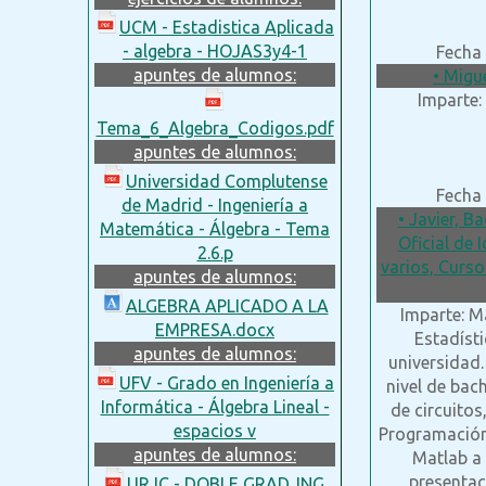
UCM - Estadistica Aplicada
- algebra - HOJAS3y4-1
Fecha 
apuntes de alumnos:
• Migu
Imparte:
Tema_6_Algebra_Codigos.pdf
apuntes de alumnos:
Universidad Complutense
Fecha 
de Madrid - Ingeniería a
• Javier, B
Matemática - Álgebra - Tema
Oficial de 
2.6.p
varios, Curso
apuntes de alumnos:
ALGEBRA APLICADO A LA
Imparte: M
EMPRESA.docx
Estadísti
apuntes de alumnos:
universidad.
UFV - Grado en Ingeniería a
nivel de bach
Informática - Álgebra Lineal -
de circuitos
espacios v
Programación
apuntes de alumnos:
Matlab a 
presentac
URJC - DOBLE GRAD. ING.