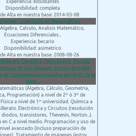
Experiencia: estudiantes
Disponibilidad: completa
de Alta en nuestra base: 2014-03-08
el Angel , Licenciado en Matemáticas
 Algebra, Calculo, Analisis Matemático,
Ecuaciones Diferenciales...
Experiencia: becario
Disponibilidad: asimetrico
de Alta en nuestra base: 2008-08-26
achillerato Científico-Tecnológico, Escuela
Idiomas, 4º Ing. Telecom. Cursos de inglés
s de Competencias avalados por el IIC de la
UAM...
atemáticas (Álgebra, Cálculo, Geometría,
ca, Programación) a nivel de 2º ó 3º de
 Física a nivel de 1º universidad. Química a
illerato. Electrónica y Circuitos (resolución
, diodos, transistores, Thevenin, Norton...).
 en C a nivel medio. Programación y uso de
nivel avanzado (incluso preparación de
iones). Tratamiento de imágenes (estoy