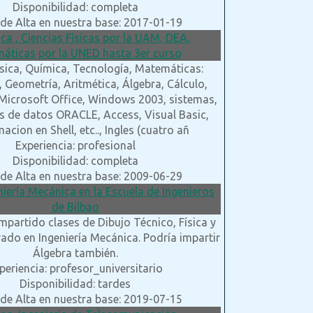
Disponibilidad: completa
de Alta en nuestra base: 2017-01-19
ica , Ciencias Físicas por la UAM, DEA,
áticas por la UNED hasta 3er curso
ísica, Química, Tecnología, Matemáticas:
, Geometría, Aritmética, Álgebra, Cálculo,
 Microsoft Office, Windows 2003, sistemas,
s de datos ORACLE, Access, Visual Basic,
cion en Shell, etc.., Ingles (cuatro añ
Experiencia: profesional
Disponibilidad: completa
de Alta en nuestra base: 2009-06-29
niería Mecánica en la Escuela de Ingenieros
de Bilbao
mpartido clases de Dibujo Técnico, Física y
rado en Ingeniería Mecánica. Podría impartir
Álgebra también.
periencia: profesor_universitario
Disponibilidad: tardes
de Alta en nuestra base: 2019-07-15