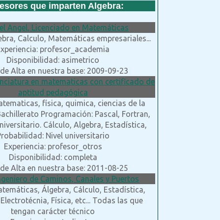
esores que imparten Algebra:
el Angel, Licenciado en Matemáticas
ebra, Calculo, Matemáticas empresariales...
xperiencia: profesor_academia
Disponibilidad: asimetrico
de Alta en nuestra base: 2009-09-23
icenciatura en matematicas con certificado de
aptitud pedagógica
tematicas, física, quimica, ciencias de la
 Bachillerato Programación: Pascal, Fortran,
niversitario. Cálculo, Algebra, Estadística,
robabilidad: Nivel universitario
Experiencia: profesor_otros
Disponibilidad: completa
de Alta en nuestra base: 2011-08-25
Ingeniero de Caminos, Canales y Puertos
temáticas, Álgebra, Cálculo, Estadística,
Electrotécnia, Física, etc... Todas las que
tengan carácter técnico