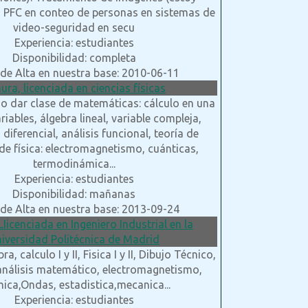
i PFC en conteo de personas en sistemas de
video-seguridad en secu
Experiencia: estudiantes
Disponibilidad: completa
de Alta en nuestra base: 2010-06-11
aura, licenciada en ciencias físicas
o dar clase de matemáticas: cálculo en una
riables, álgebra lineal, variable compleja,
diferencial, análisis funcional, teoría de
de física: electromagnetismo, cuánticas,
termodinámica...
Experiencia: estudiantes
Disponibilidad: mañanas
de Alta en nuestra base: 2013-09-24
 LIicenciada en Ingeniero Industrial en la
iversidad Politécnica de Madrid
a, calculo I y II, Fisica I y II, Dibujo Técnico,
 análisis matemático, electromagnetismo,
ica,Ondas, estadistica,mecanica...
Experiencia: estudiantes