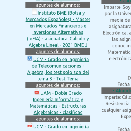
• Car
apuntes de alumnos:
Imparte: Soy
Instituto BME (Bolsa y
por la Unive
Mercados Españoles) - Máster
media de 
en Mercados Financieros e
asignatura
Inversiones Alternativas
Electrónica,
(mFIA) - asignatura: Calculo y
las asign
Algebra Lineal - 2021 BME J
conocimi
apuntes de alumnos:
Matemática
electrónic
UCM - Grado en Ingeniería
de Telecomunicaciones -
Algebra, los test solo son del
D
tema 3 - Test Tema
Fecha 
apuntes de alumnos:
• Almude
UAM - Doble Grado
Imparte: Cálc
Ingeniería Informática y
Resistencia 
Matemáticas - Estructuras
cualquier asi
Algebraicas - clasificac
Expe
apuntes de alumnos:
UCM - Grado en Ingeniería
Fecha 