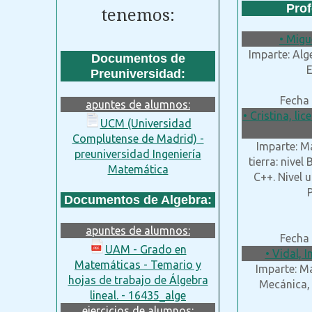
Prof
tenemos:
• Migu
Imparte: Alg
Documentos de
E
Preuniversidad:
Fecha 
apuntes de alumnos:
• Cristina, l
UCM (Universidad
Complutense de Madrid) -
Imparte: Ma
preuniversidad Ingeniería
tierra: nivel
Matemática
C++. Nivel u
P
Documentos de Algebra:
apuntes de alumnos:
Fecha 
UAM - Grado en
• Vidal, 
Matemáticas - Temario y
Imparte: Ma
hojas de trabajo de Álgebra
Mecánica, 
lineal. - 16435_alge
ejercicios de alumnos: