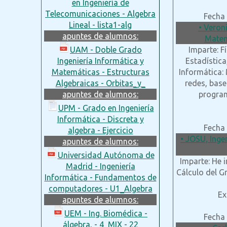
en Ingeniería de
Telecomunicaciones - Algebra
Fecha 
Lineal - lista1-alg
• Veron
apuntes de alumnos:
Matem
UAM - Doble Grado
Imparte: F
Ingeniería Informática y
Estadística
Matemáticas - Estructuras
Informática:
Algebraicas - Orbitas_y_
redes, base
apuntes de alumnos:
programa
UPM - Grado en Ingeniería
Informática - Discreta y
Fecha 
algebra - Ejercicio
• JOSU, Inge
apuntes de alumnos:
Universidad Autónoma de
Imparte: He i
Madrid - Ingeniería
Cálculo del G
Informática - Fundamentos de
computadores - U1_Algebra
Ex
apuntes de alumnos:
UEM - Ing. Biomédica -
Fecha 
álgebra, - 4_MIX - 22