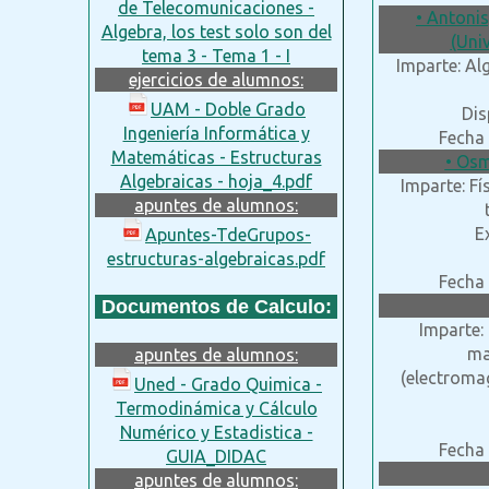
de Telecomunicaciones -
• Antoni
Algebra, los test solo son del
(Uni
tema 3 - Tema 1 - I
Imparte: Al
ejercicios de alumnos:
UAM - Doble Grado
Dis
Ingeniería Informática y
Fecha 
Matemáticas - Estructuras
• Osm
Algebraicas - hoja_4.pdf
Imparte: Fí
apuntes de alumnos:
E
Apuntes-TdeGrupos-
estructuras-algebraicas.pdf
Fecha 
Documentos de Calculo:
Imparte: 
ma
apuntes de alumnos:
(electroma
Uned - Grado Quimica -
Termodinámica y Cálculo
Numérico y Estadistica -
Fecha 
GUIA_DIDAC
apuntes de alumnos: