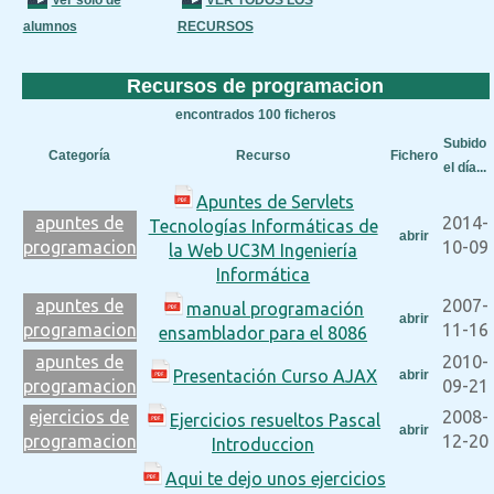
Ver sólo de
VER TODOS LOS
alumnos
RECURSOS
Recursos de programacion
encontrados 100 ficheros
Subido
Categoría
Recurso
Fichero
el día...
Apuntes de Servlets
apuntes de
2014-
Tecnologías Informáticas de
abrir
programacion
10-09
la Web UC3M Ingeniería
Informática
apuntes de
2007-
manual programación
abrir
programacion
11-16
ensamblador para el 8086
apuntes de
2010-
Presentación Curso AJAX
abrir
programacion
09-21
ejercicios de
2008-
Ejercicios resueltos Pascal
abrir
programacion
12-20
Introduccion
Aqui te dejo unos ejercicios